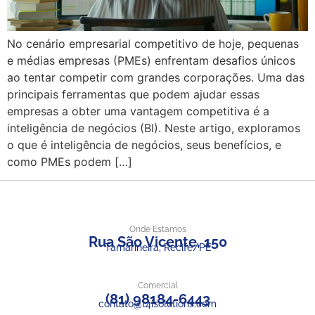
No cenário empresarial competitivo de hoje, pequenas
e médias empresas (PMEs) enfrentam desafios únicos
ao tentar competir com grandes corporações. Uma das
principais ferramentas que podem ajudar essas
empresas a obter uma vantagem competitiva é a
inteligência de negócios (BI). Neste artigo, exploramos
o que é inteligência de negócios, seus benefícios, e
como PMEs podem […]
Onde Estamos
Rua São Vicente, 150
Tamarineira, Recife/PE
Comercial
(81) 98184-6443
contato@t4isolutions.com