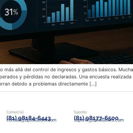
o más allá del control de ingresos y gastos básicos. Mucha
perados y pérdidas no declaradas. Una encuesta realizada 
erran debido a problemas directamente […]
Comercial
Suporte
(81) 98184-6443
(81) 98177-6500
contato@t4isolutions.com
suporte@t4isolutions.com