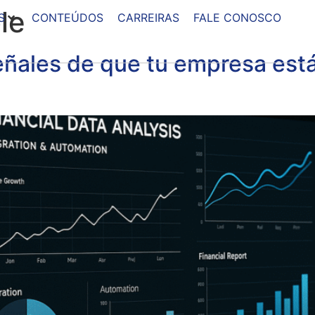
le
S
CONTEÚDOS
CARREIRAS
FALE CONOSCO
señales de que tu empresa est