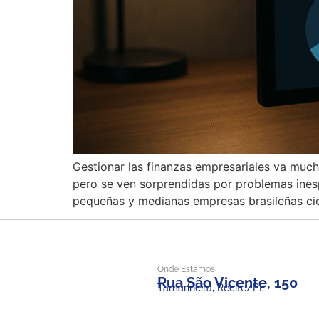
Gestionar las finanzas empresariales va much
pero se ven sorprendidas por problemas ines
pequeñas y medianas empresas brasileñas ci
Onde Estamos
Rua São Vicente, 150
Tamarineira, Recife/PE