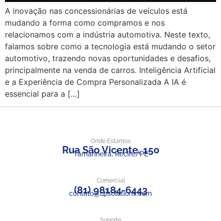
A inovação nas concessionárias de veículos está
mudando a forma como compramos e nos
relacionamos com a indústria automotiva. Neste texto,
falamos sobre como a tecnologia está mudando o setor
automotivo, trazendo novas oportunidades e desafios,
principalmente na venda de carros. Inteligência Artificial
e a Experiência de Compra Personalizada A IA é
essencial para a […]
Onde Estamos
Rua São Vicente, 150
Tamarineira, Recife/PE
Comercial
(81) 98184-6443
contato@t4isolutions.com
Suporte