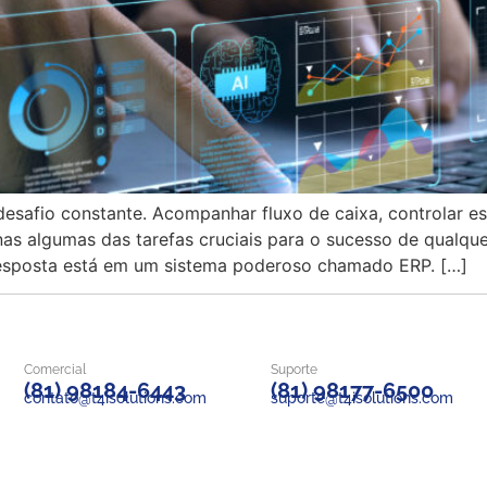
safio constante. Acompanhar fluxo de caixa, controlar esto
nas algumas das tarefas cruciais para o sucesso de qualq
 resposta está em um sistema poderoso chamado ERP. […]
Comercial
Suporte
(81) 98184-6443
(81) 98177-6500
contato@t4isolutions.com
suporte@t4isolutions.com