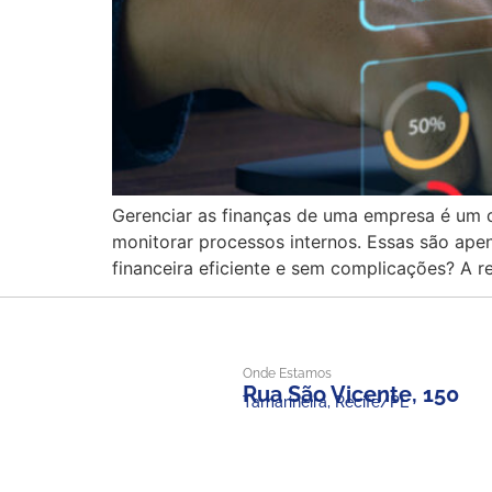
Gerenciar as finanças de uma empresa é um de
monitorar processos internos. Essas são ape
financeira eficiente e sem complicações? A
Onde Estamos
Rua São Vicente, 150
Tamarineira, Recife/PE