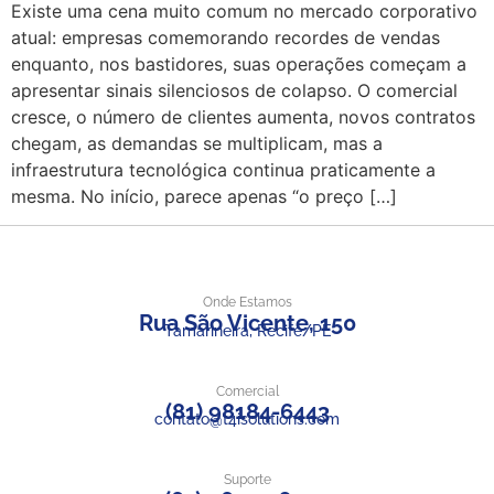
Existe uma cena muito comum no mercado corporativo
atual: empresas comemorando recordes de vendas
enquanto, nos bastidores, suas operações começam a
apresentar sinais silenciosos de colapso. O comercial
cresce, o número de clientes aumenta, novos contratos
chegam, as demandas se multiplicam, mas a
infraestrutura tecnológica continua praticamente a
mesma. No início, parece apenas “o preço […]
Onde Estamos
Rua São Vicente, 150
Tamarineira, Recife/PE
Comercial
(81) 98184-6443
contato@t4isolutions.com
Suporte