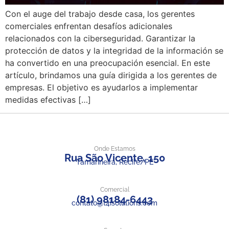
Con el auge del trabajo desde casa, los gerentes
comerciales enfrentan desafíos adicionales
relacionados con la ciberseguridad. Garantizar la
protección de datos y la integridad de la información se
ha convertido en una preocupación esencial. En este
artículo, brindamos una guía dirigida a los gerentes de
empresas. El objetivo es ayudarlos a implementar
medidas efectivas […]
Onde Estamos
Rua São Vicente, 150
Tamarineira, Recife/PE
Comercial
(81) 98184-6443
contato@t4isolutions.com