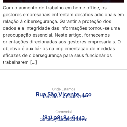
Com o aumento do trabalho em home office, os
gestores empresariais enfrentam desafios adicionais em
relação à cibersegurança. Garantir a proteção dos
dados e a integridade das informações tornou-se uma
preocupação essencial. Neste artigo, fornecemos
orientações direcionadas aos gestores empresariais. O
objetivo é auxiliá-los na implementação de medidas
eficazes de cibersegurança para seus funcionários
trabalharem […]
Onde Estamos
Rua São Vicente, 150
Tamarineira, Recife/PE
Comercial
(81) 98184-6443
contato@t4isolutions.com