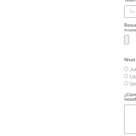
Resu
Acepta
Nivel
Jú
Ll
Sé
¿Cómo
noso