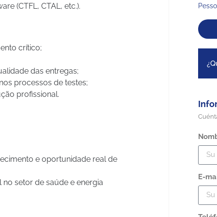
are (CTFL, CTAL, etc.).
Pesso
nto crítico;
¿Qu
lidade das entregas;
 nos processos de testes;
ção profissional.
Info
Cuénta
Nomb
ecimento e oportunidade real de
E-ma
 no setor de saúde e energia
Telé