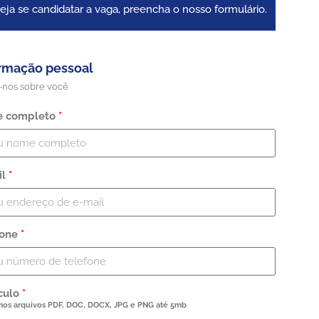
eja se candidatar a vaga, preencha o nosso formulário.
rmação pessoal
-nos sobre você
 completo
*
il
*
fone
*
culo
*
mos arquivos PDF, DOC, DOCX, JPG e PNG até 5mb