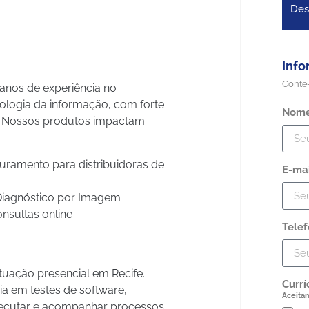
Des
Info
Conte
nos de experiência no
logia da informação, com forte
Nome
s. Nossos produtos impactam
uramento para distribuidoras de
E-ma
 Diagnóstico por Imagem
nsultas online
Tele
uação presencial em Recife.
Currí
a em testes de software,
Aceita
xecutar e acompanhar processos