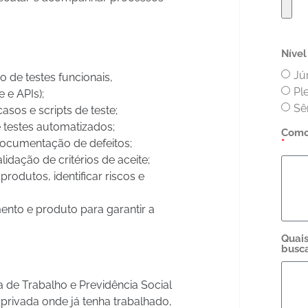
Níve
Jú
 de testes funcionais,
Pl
 e APIs);
Sê
asos e scripts de teste;
testes automatizados;
Como 
 documentação de defeitos;
*
idação de critérios de aceite;
produtos, identificar riscos e
nto e produto para garantir a
Quais
busca
a de Trabalho e Previdência Social
 privada onde já tenha trabalhado,