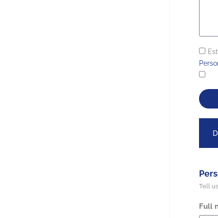
Est
Perso
D
Pers
Tell u
Full