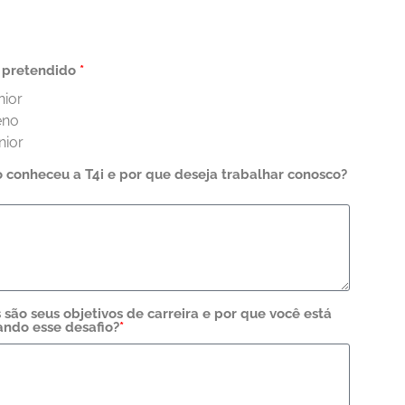
l pretendido
*
nior
eno
nior
conheceu a T4i e por que deseja trabalhar conosco?
 são seus objetivos de carreira e por que você está
ndo esse desafio?
*