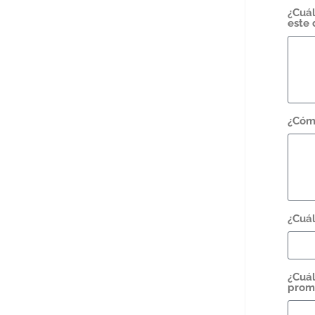
¿Cuál
este 
¿Cómo
¿Cuál
¿Cuál
prome