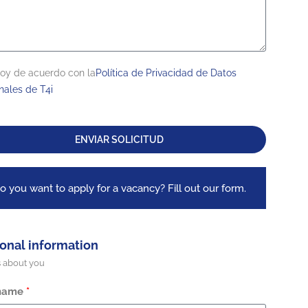
oy de acuerdo con la
Política de Privacidad de Datos
nales de T4i
ENVIAR SOLICITUD
o you want to apply for a vacancy? Fill out our form.
onal information
s about you
 name
*