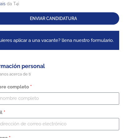
ais
da T4i
ENVIAR CANDIDATURA
ieres aplicar a una vacante? llena nuestro formulario.
rmación personal
nos acerca de ti
re completo
*
il
*
fono
*