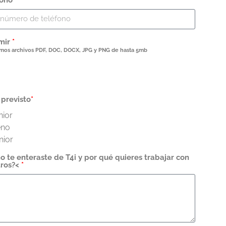
mir
*
mos archivos PDF, DOC, DOCX, JPG y PNG de hasta 5mb
 previsto
*
nior
eno
nior
 te enteraste de T4i y por qué quieres trabajar con
tros?<
*