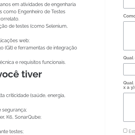
) anos em atividades de engenharia
os como Engenheiro de Testes
Como
orrelato.
ão de testes (como Selenium,
licações web;
 (Git) e ferramentas de integração
Qual 
nica e requisitos funcionais.
você tiver
Qual 
x a y
a criticidade (saúde, energia,
 segurança;
er, K6, SonarQube;
nte testes;
Es