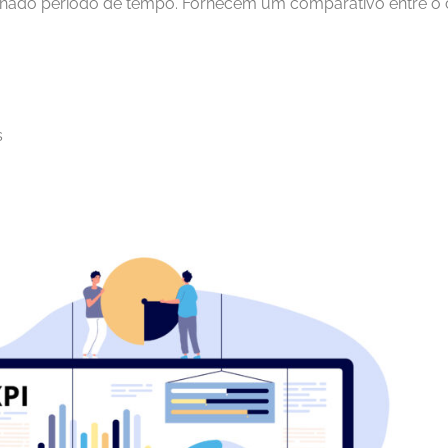
inado período de tempo. Fornecem um comparativo entre o 
s