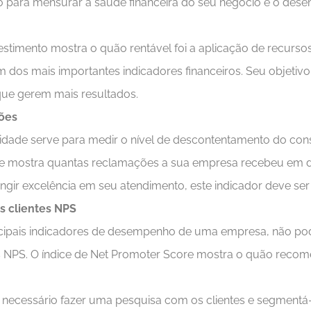
zado para mensurar a saúde financeira do seu negócio e o de
estimento mostra o quão rentável foi a aplicação de recurso
m dos mais importantes indicadores financeiros. Seu objetivo
que gerem mais resultados.
ões
lidade serve para medir o nível de descontentamento do c
Ele mostra quantas reclamações a sua empresa recebeu em 
ngir excelência em seu atendimento, este indicador deve ser 
s clientes NPS
cipais indicadores de desempenho de uma empresa, não pod
es NPS. O índice de Net Promoter Score mostra o quão reco
é necessário fazer uma pesquisa com os clientes e segment