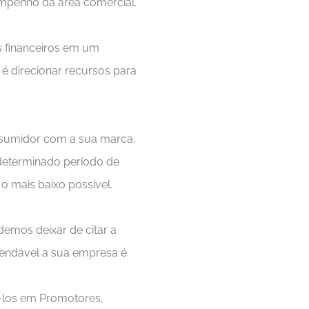
sempenho da área comercial.
s financeiros em um
 é direcionar recursos para
onsumidor com a sua marca,
determinado período de
o mais baixo possível.
emos deixar de citar a
mendável a sua empresa é.
á-los em Promotores,